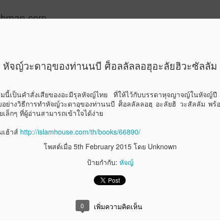
thman.com
+
YouTube
IslamHouse
หนึ่งดาอีย์หนึ่งผลงาน
หัจญ์วะดาอฺของท่านนบี ศ็อลลัลลอฮุอะลัยฮิวะซัลลัม
1 วันกับจริ
FEB
5
่มนี้เป็นคำสั่งเสียของอะมีรุลหัจญ์ไทย ที่ให้ไว้กับบรรดาหุจญาจญ์ในหัจญ
ที่รัก
อย่างวิธีการทำหัจญ์วะดาอฺของท่านนบี ศ็อลลัลลอฮฺ อะลัยฮิ วะสัลลัม พร้อมกั
อยเล็กๆ ที่ผู้อ่านสามารถเข้าใจได้ง่าย
เป็นหนังสืออีกเล่มที่บรรจุไ
ทูต ศ็อลลัลลอฮฺ อะลัยฮิ วะส
เฮ้าส์
http://islamhouse.com/th/books/66890/
ประพฤติปฏิบัติตามแบบฉบับซุน
โพสต์เมื่อ
5th February 2015
โดย Unknown
ง่ายๆ ในการเขียน พร้อมทั้งร
จึงดูไม่ยืดยาวจนเกินไป (อัพ
ป้ายกำกับ:
หัจญ์
ดาวน์โหลดได้จาก อิสลาม
เฮ้าส์ http://islamhouse.co
0
เพิ่มความคิดเห็น