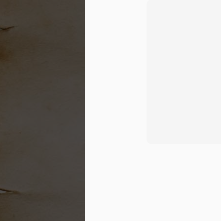
หัจญ์วะดาอฺของท่านนบี
FEB
5
ศ็อลลัลลอฮุอะลัยฮิวะ
ซัลลัม
ต้นฉบับเดิมของหนังสือเล่มนี้เป็นคำ
สั่งเสียของอะมีรุลหัจญ์ไทย ที่ให้ไว้
กับบรรดาหุจญาจญ์ในหัจญ์ปี ฮ.ศ.
30 บทเรียนเพื่อเข้าใจอิสลามอ
FEB