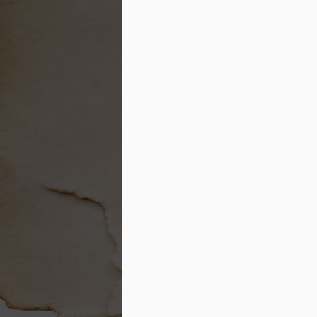
4
บทเรียนอิสลามอย่างง่าย เหมาะสำหรับ
สรุปสั้นๆ พร้อมบทเรียนที่ได้รับเป็นข้อย
ดาวน์โหลดได้จาก http://islamhouse.com/
อิสลามกับหัวใจของศาสนาแ
FEB
4
บทความนี้ต้องการที่จะนำเสนอและอ
โดยสังเขปในการทำความเข้าใจระหว่างศาสน
อัลกุรอาน และรายงานวจนะของท่านศาสนท
อ่านและดาวน์โหลดได้ที่ http://islamhou
เตาฮีด หลักศรัทธาในอิสลามส
FEB
1
อธิบายประเด็นต่างๆ เกี่ยวกับหลักศรั
หัวข้อย่อย ใช้สำนวนที่ไม่ยากจนเกินไปที
ดีษในการอ้างอิงอย่างครบครัน จึงเหมาะสำห
ดาวน์โหลดได้จาก http://islamhouse.com/