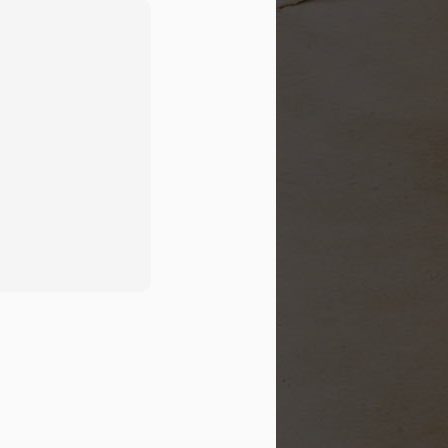
สารสันนิบาตโลกมุสลิม
FEB
4
ถึงประชาชนชาว
อเมริกัน
หนังสือเล่มนี้เป็นการโต้แย้งความ
เข้าใจผิดเกี่ยวกับอิสลาม หลังจาก
เหตุการณ์ 11 กันยายน 2001 และ
อธิบายถึงข้อเท็จจริงในประเด็นที่พูด
ถึงอิสลามกับความรุนแรง อิสลามกับ
การก่อการร้าย ฯลฯ ซึ่งเป็นประเด็นที่
ชนต่างศาสนิกส่วนใหญ่มักจะสงสัย
ดาวน์โหลดได้ที่
นี่ http://islamhouse.com/th/books/
2280/